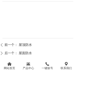
地坪色卡
前一个：
屋顶防水
ꄴ
后一个：
屋面防水
ꄲ
낀
뀵
끅
끇
网站首页
产品中心
一键拔号
联系我们
联系我们
久鼎（浙江）地坪科技股份有限公司
联系人：陈先生
手 机：15724262422
地 址：绍兴市越城区平江路水木湾科学园区4楼